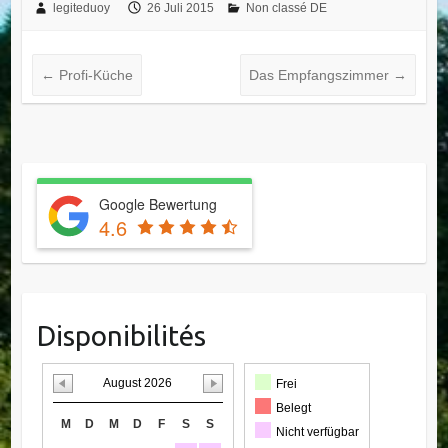
legiteduoy
26 Juli 2015
Non classé DE
←
Profi-Küche
Das Empfangszimmer
→
Google Bewertung
4.6
Disponibilités
August 2026
Frei
Belegt
M
D
M
D
F
S
S
Nicht verfügbar