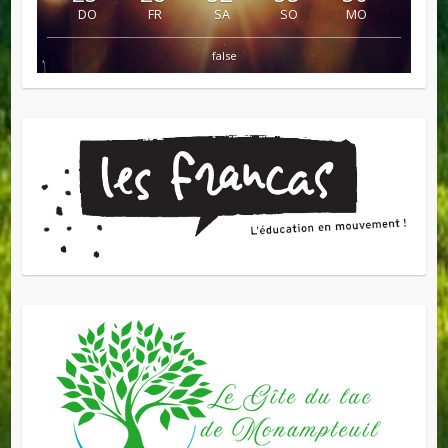
DO
FR
SA
SO
MO
false