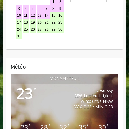
1
2
3
4
5
6
7
8
9
10
11
12
13
14
15
16
17
18
19
20
21
22
23
24
25
26
27
28
29
30
31
Météo
MONAMPTEUIL
23
°
clear sky
35% Luftfeuchtigkeit
Wind: 6m/s NNW
MAX C 23 • MIN C 23
23
28
32
35
30
°
°
°
°
°