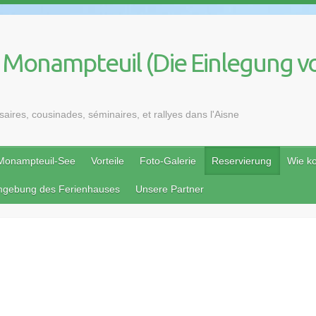
e Monampteuil (Die Einlegung v
aires, cousinades, séminaires, et rallyes dans l'Aisne
Monampteuil-See
Vorteile
Foto-Galerie
Reservierung
Wie 
Umgebung des Ferienhauses
Unsere Partner