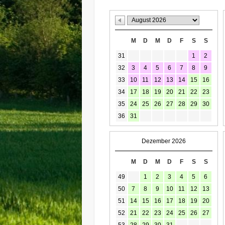
M
D
M
D
F
S
S
31
1
2
32
3
4
5
6
7
8
9
33
10
11
12
13
14
15
16
34
17
18
19
20
21
22
23
35
24
25
26
27
28
29
30
36
31
Dezember 2026
M
D
M
D
F
S
S
49
1
2
3
4
5
6
50
7
8
9
10
11
12
13
51
14
15
16
17
18
19
20
52
21
22
23
24
25
26
27
53
28
29
30
31