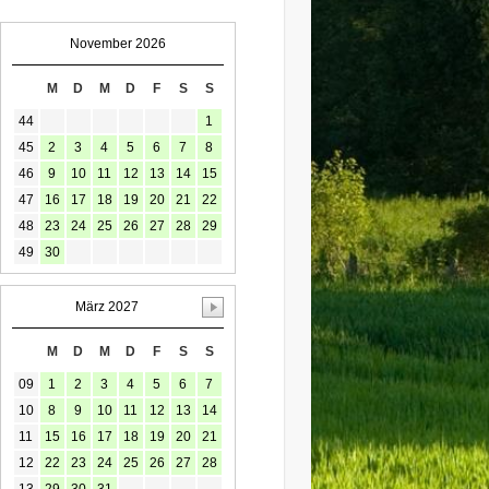
November 2026
M
D
M
D
F
S
S
44
1
45
2
3
4
5
6
7
8
46
9
10
11
12
13
14
15
47
16
17
18
19
20
21
22
48
23
24
25
26
27
28
29
49
30
März 2027
M
D
M
D
F
S
S
09
1
2
3
4
5
6
7
10
8
9
10
11
12
13
14
11
15
16
17
18
19
20
21
12
22
23
24
25
26
27
28
13
29
30
31