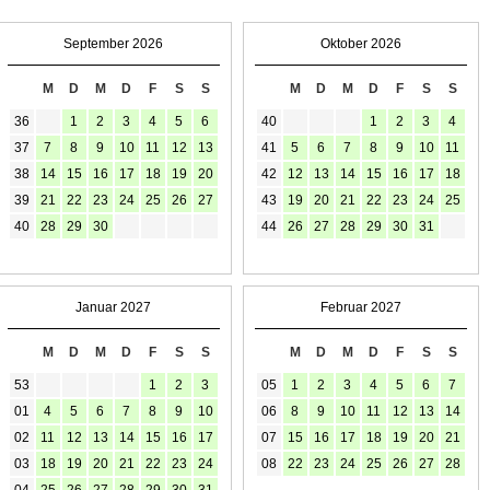
September 2026
Oktober 2026
M
D
M
D
F
S
S
M
D
M
D
F
S
S
36
1
2
3
4
5
6
40
1
2
3
4
37
7
8
9
10
11
12
13
41
5
6
7
8
9
10
11
38
14
15
16
17
18
19
20
42
12
13
14
15
16
17
18
39
21
22
23
24
25
26
27
43
19
20
21
22
23
24
25
40
28
29
30
44
26
27
28
29
30
31
Januar 2027
Februar 2027
M
D
M
D
F
S
S
M
D
M
D
F
S
S
53
1
2
3
05
1
2
3
4
5
6
7
01
4
5
6
7
8
9
10
06
8
9
10
11
12
13
14
02
11
12
13
14
15
16
17
07
15
16
17
18
19
20
21
03
18
19
20
21
22
23
24
08
22
23
24
25
26
27
28
04
25
26
27
28
29
30
31