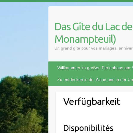
Das Gîte du Lac d
Monampteuil)
Un grand gîte pour vos mariages, annivers
Willkommen im großen Ferienhaus am 
Zu entdecken in der Aisne und in der 
Verfügbarkeit
Disponibilités