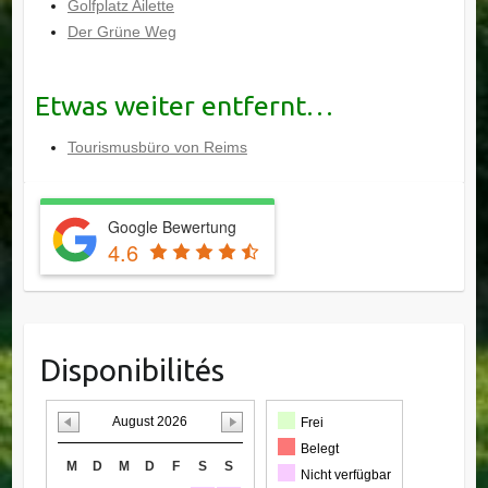
Golfplatz Ailette
Der Grüne Weg
Etwas weiter entfernt…
Tourismusbüro von Reims
Google Bewertung
4.6
Disponibilités
August 2026
Frei
Belegt
M
D
M
D
F
S
S
Nicht verfügbar