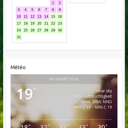
1
2
3
4
5
6
7
8
9
10
11
12
13
14
15
16
17
18
19
20
21
22
23
24
25
26
27
28
29
30
31
Météo
MONAMPTEUIL
19
°
clear sky
50% Luftfeuchtigkeit
Wind: 2m/s NNO
MAX C 19 • MIN C 19
18
32
33
33
30
°
°
°
°
°