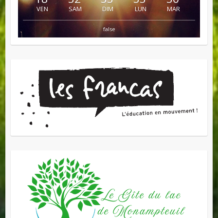
VEN
SAM
DIM
LUN
MAR
false