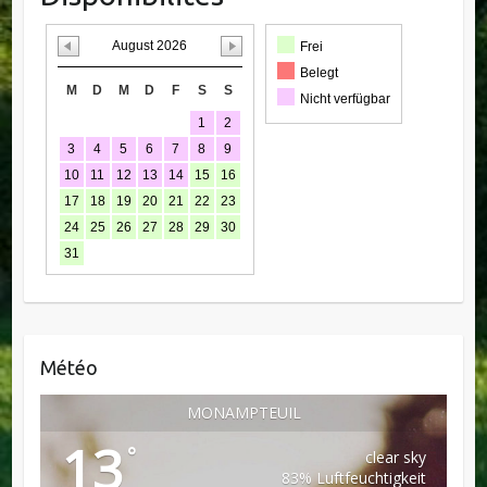
August 2026
Frei
Belegt
M
D
M
D
F
S
S
Nicht verfügbar
1
2
3
4
5
6
7
8
9
10
11
12
13
14
15
16
17
18
19
20
21
22
23
24
25
26
27
28
29
30
31
Météo
MONAMPTEUIL
13
°
clear sky
83% Luftfeuchtigkeit