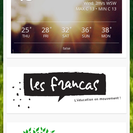
Wind: 2m/s WSW
MAX C 13 • MIN C 13
25
28
32
36
38
°
°
°
°
°
THU
FRI
SAT
SUN
MON
false