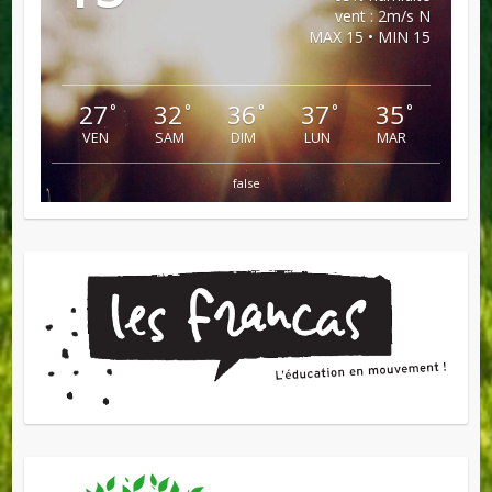
vent : 2m/s N
MAX 15 • MIN 15
27
32
36
37
35
°
°
°
°
°
VEN
SAM
DIM
LUN
MAR
false