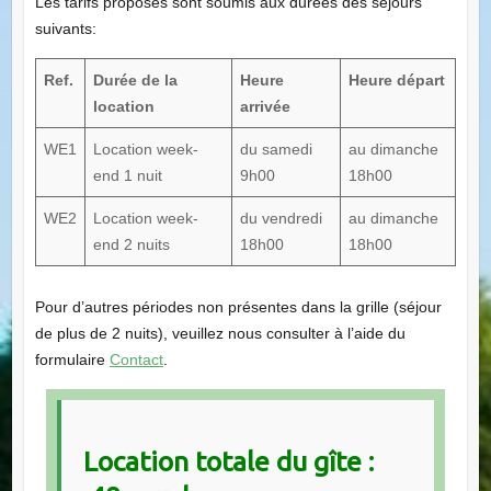
Les tarifs proposés sont soumis aux durées des séjours
suivants:
Ref.
Durée de la
Heure
Heure départ
location
arrivée
WE1
Location week-
du samedi
au dimanche
end 1 nuit
9h00
18h00
WE2
Location week-
du vendredi
au dimanche
end 2 nuits
18h00
18h00
Pour d’autres périodes non présentes dans la grille (séjour
de plus de 2 nuits), veuillez nous consulter à l’aide du
formulaire
Contact
.
Location totale du gîte :