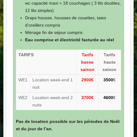
wc capacité maxi = 18 couchages ( 3 lits doubles,
12 lits simples)
Draps housse, housses de couettes, taies
d’oreillers compris
Ménage fin de séjour compris
Eau comprise et électricité facturée au réel
TARIFS
Tarifs
Tarifs
basse
haute
saison
saison
WE1
Location week-end 1
2900
€
3500
€
nuit
WE2
Location week-end 2
3700€
4600
€
nuits
Pas de location possible sur les périodes de Noël
et du jour de l’an.